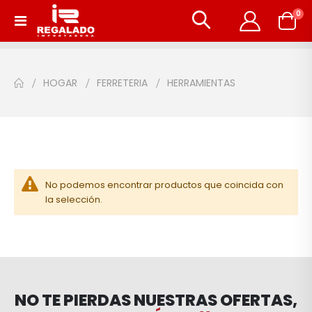
art
0
Toggle
Carrito
Nav
HOGAR
FERRETERIA
HERRAMIENTAS
No podemos encontrar productos que coincida con
la selección.
NO TE PIERDAS NUESTRAS OFERTAS,