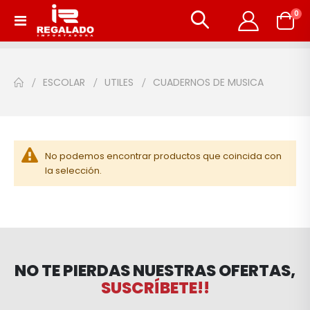
art
0
Toggle
Carrito
Nav
ESCOLAR
UTILES
CUADERNOS DE MUSICA
No podemos encontrar productos que coincida con
la selección.
NO TE PIERDAS NUESTRAS OFERTAS,
SUSCRÍBETE!!