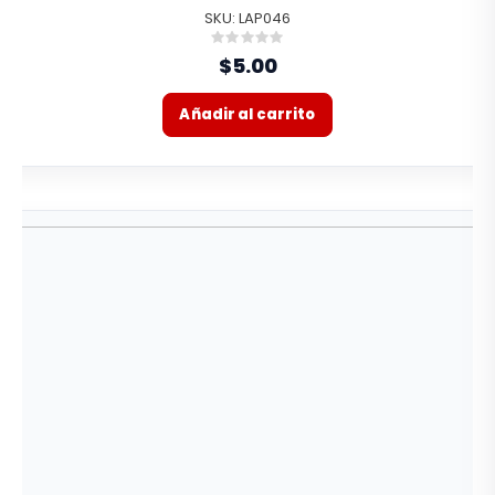
SKU: LAP046
Rating:
0%
$5.00
Añadir al carrito