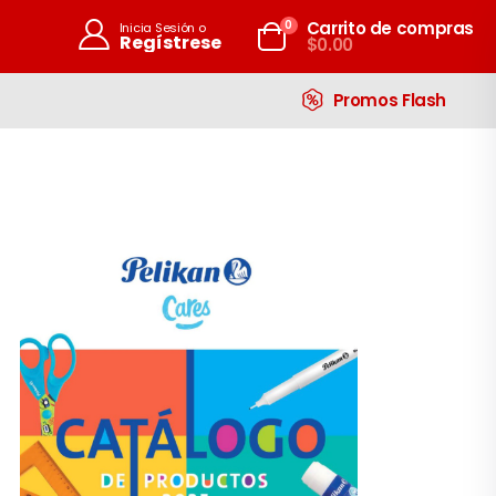
artículos
0
Carrito de compras
Inicia Sesión o
Regístrese
$0.00
Carrito
Promos Flash