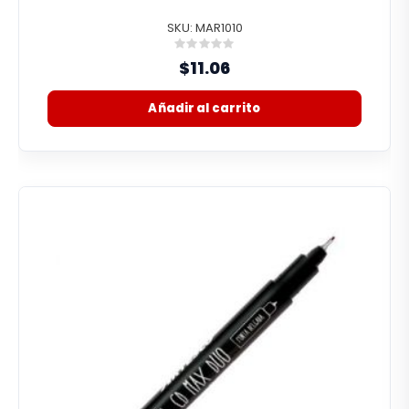
SKU: MAR1010
Rating:
0%
$11.06
Añadir al carrito