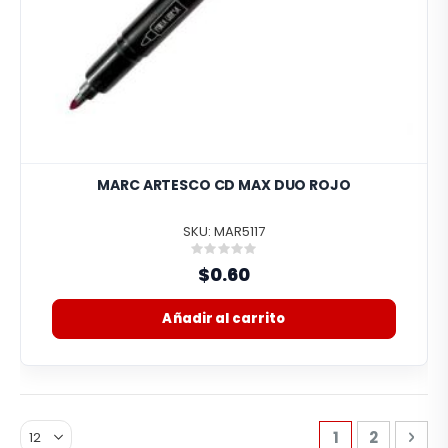
MARC ARTESCO CD MAX DUO ROJO
SKU: MAR5117
Rating:
0%
$0.60
Añadir al carrito
Página
Actualmente e
Página
Pág
Sigu
1
2