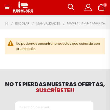
art
0
Toggle
Carrito
Nav
MASITAS ARENA MAGICA
ESCOLAR
MANUALIDADES
No podemos encontrar productos que coincida con
la selección.
NO TE PIERDAS NUESTRAS OFERTAS,
SUSCRÍBETE!!