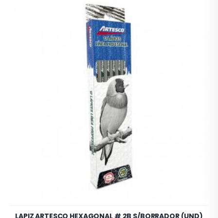
LAPIZ ARTESCO HEXAGONAL # 2B S/BORRADOR (UND)