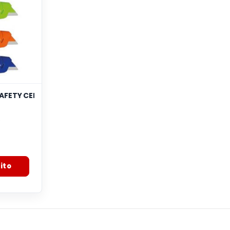
SAFETY CERAMICA
5
:
ito