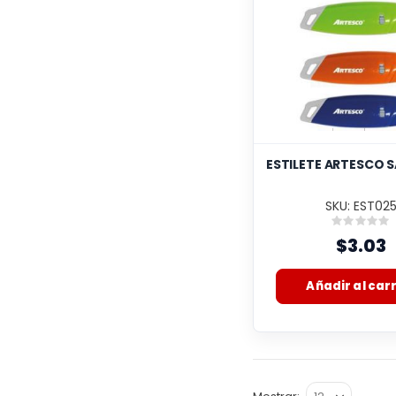
ESTILETE ARTESCO 
SKU: EST02
Rating
0%
$3.03
Añadir al carr