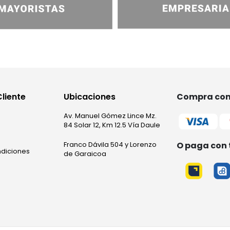
Cliente
Ubicaciones
Compra con 
Av. Manuel Gómez Lince Mz.
84 Solar 12, Km 12.5 Vía Daule
O paga con 
Franco Dávila 504 y Lorenzo
ndiciones
de Garaicoa