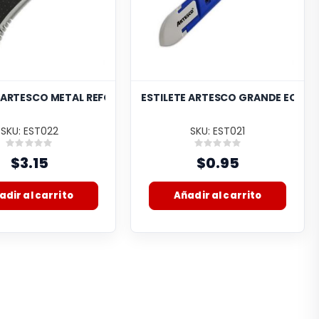
E ARTESCO METAL REFORZADO 18MM SX98
ESTILETE ARTESCO GRANDE ECO 1
SKU: EST022
SKU: EST021
Rating:
Rating:
0%
0%
$3.15
$0.95
adir al carrito
Añadir al carrito