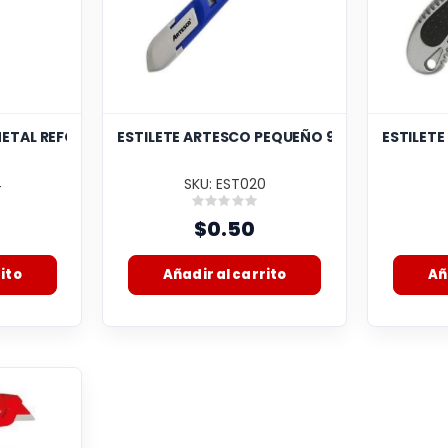
METAL REFORZADO 9MM SX96
ESTILETE ARTESCO PEQUEÑO 9MM SX63N
ESTILET
4
SKU: EST020
:
Rating:
0%
$0.50
ito
Añadir al carrito
Añ