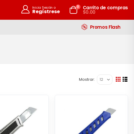
artículos
0
Carrito de compras
Inicia Sesión o
Regístrese
$0.00
Carrito
Promos Flash
Mostrar
Ver
Parril
List
como