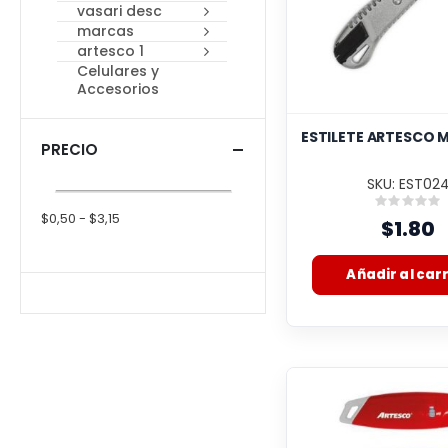
vasari desc
marcas
artesco 1
Celulares y
Accesorios
ESTILETE ARTESCO 
PRECIO
SKU: EST02
Rating
0%
$0,50 - $3,15
$1.80
Añadir al carr