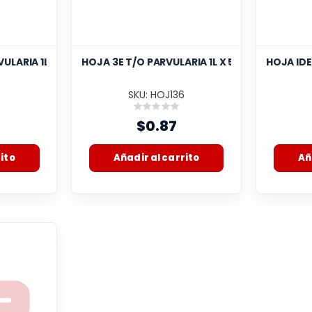
VULARIA 1L 60GR 50
HOJA 3E T/O PARVULARIA 1L X 50
HOJA IDE
9
SKU: HOJ136
:
Rating:
0%
$0.87
ito
Añadir al carrito
Añ