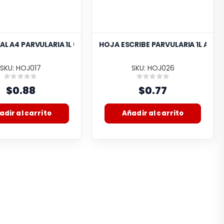
AL A4 PARVULARIA 1L 60GR X 50
HOJA ESCRIBE PARVULARIA 1L A4 X 
SKU: HOJ017
SKU: HOJ026
Rating:
Rating:
0%
0%
$0.88
$0.77
adir al carrito
Añadir al carrito