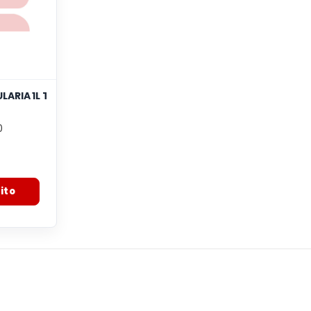
ARIA 1L T/O X 50
0
:
ito