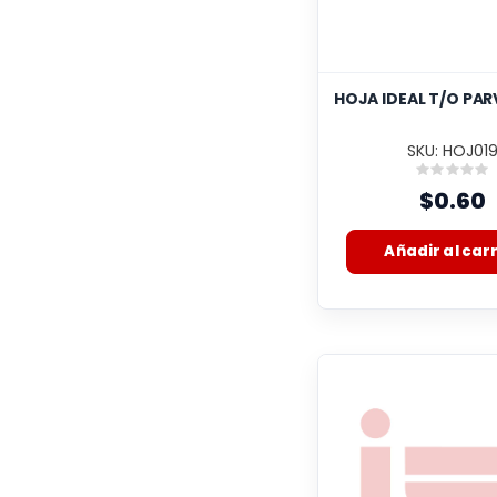
HOJA IDEAL T/O PAR
SKU: HOJ01
Rating
0%
$0.60
Añadir al carr