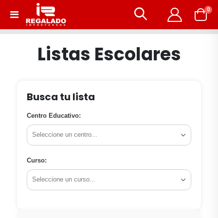
art
0
Toggle
Carrito
Nav
Listas Escolares
Busca tu lista
Centro Educativo:
Curso: