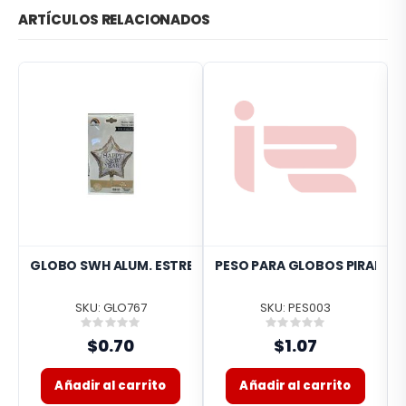
ARTÍCULOS RELACIONADOS
PESO PARA GLOBOS PIRAMIDE
GL
SKU: GLO767
SKU: PES003
Rating:
Rating:
0%
0%
$0.70
$1.07
Añadir al carrito
Añadir al carrito