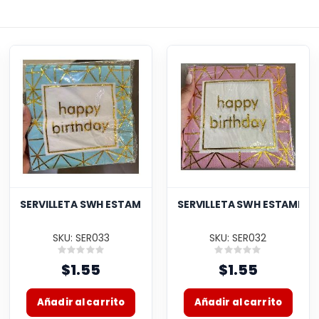
ES
CELESTE GUAYAQUILEÑA
SERVILLETA SWH ESTAMPADA HB CELESTE 10UND 58J2T-21
SERVILLETA SWH ESTAMPAD
SKU: SER033
SKU: SER032
Rating:
Rating:
0%
0%
$1.55
$1.55
Añadir al carrito
Añadir al carrito