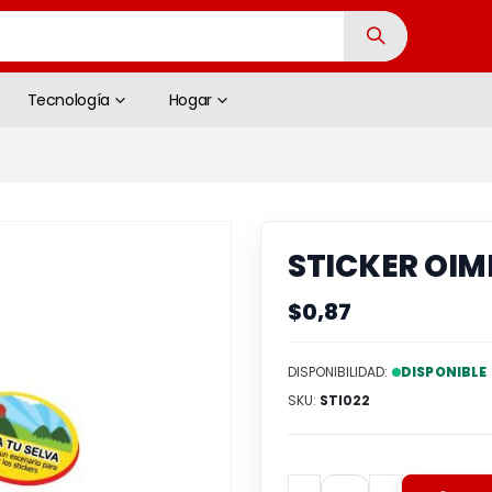
Tecnología
Hogar
Saltar
al
STICKER OIM
comienzo
de
$0,87
la
galería
DISPONIBILIDAD:
DISPONIBLE
de
imágenes
SKU
STI022