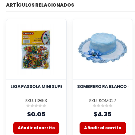
ARTÍCULOS RELACIONADOS
LIGA PASSOLA MINI SUPER RESISTENTE 250 PZAS V/COLOR
SOMBRERO RA BLANCO C/
SKU: LIG153
SKU: SOM027
Rating:
Rating:
0%
0%
$0.05
$4.35
Añadir al carrito
Añadir al carrito