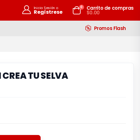
artículos
0
Carrito de compras
Inicia Sesión o
Regístrese
$0.00
Carrito
Promos Flash
I CREA TU SELVA