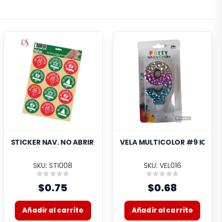
A
A HB ROSA 10UND 58J2T-18A
STICKER NAV. NO ABRIR HASTA NAVIDAD
VELA MULTICOLOR #9 IC1184
SKU: STI008
SKU: VEL016
Rating:
Rating:
0%
0%
$0.75
$0.68
Añadir al carrito
Añadir al carrito