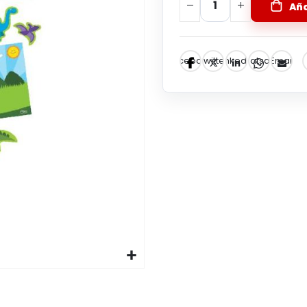
Aña
Facebook
Twitter
LinkedIn
Whatsapp
Email